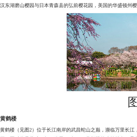
汉东湖磨山樱园与日本青森县的弘前樱花园，美国的华盛顿州樱
黄鹤楼
黄鹤楼（见图2）位于长江南岸的武昌蛇山之巅，濒临万里长江，