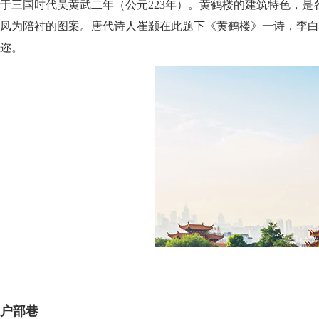
于三国时代吴黄武二年（公元223年）。黄鹤楼的建筑特色，
凤为陪衬的图案。唐代诗人崔颢在此题下《黄鹤楼》一诗，李白
迩。
户部巷